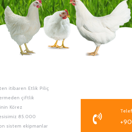
en itibaren Etlik Piliç
vermeden çiftlik
inin Körez
Tele
tesisimiz 85.000
+90
son sistem ekipmanlar