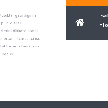
luklar getirdiğinin
Emai
 piliç olarak
inf
lerini dikkate alarak
r ortam, kümes içi ısı,
 faktörlerin tamamına
yümeleri