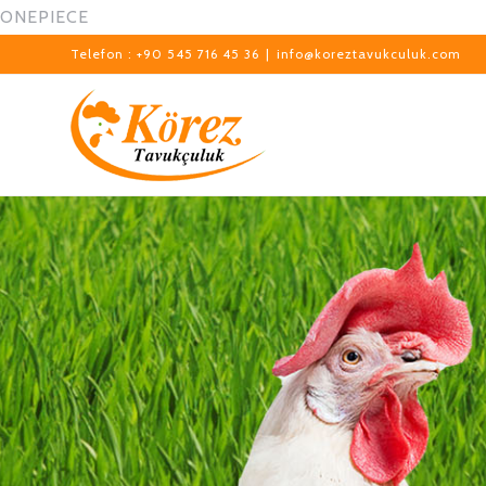
ONEPIECE
Telefon : +90 545 716 45 36
|
info@koreztavukculuk.com