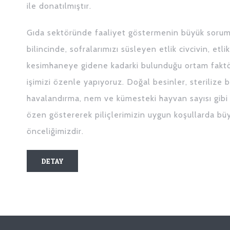
ile donatılmıştır.
Gıda sektöründe faaliyet göstermenin büyük sorumlu
bilincinde, sofralarımızı süsleyen etlik civcivin, etlik
kesimhaneye gidene kadarki bulunduğu ortam faktör
işimizi özenle yapıyoruz. Doğal besinler, sterilize bi
havalandırma, nem ve kümesteki hayvan sayısı gibi
özen göstererek piliçlerimizin uygun koşullarda bü
önceliğimizdir.
DETAY