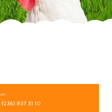
fon
 (236) 837 51 10