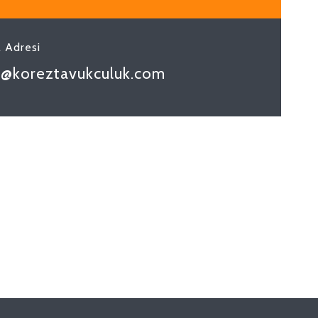
l Adresi
o@koreztavukculuk.com